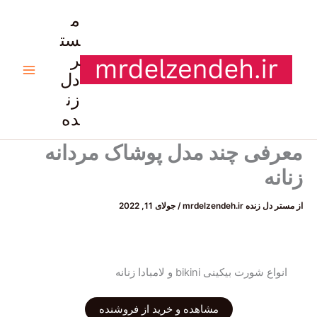
رش
م
ه
ست
حتوا
ر
دل
زن
ده
معرفی چند مدل پوشاک مردانه
زنانه
از
مستر دل زنده mrdelzendeh.ir
/
جولای 11, 2022
انواع شورت بیکینی bikini و لامبادا زنانه
مشاهده و خرید از فروشنده