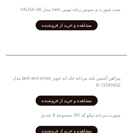
ست شورت و سوتین زنانه تویین twin مدل YALDA-06
مشاهده و خرید از فروشنده
پیراهن آستین بلند مردانه جک اند جونز jack and jones مدل
R-12181602
مشاهده و خرید از فروشنده
شورت مردانه نیکو کد 191 مجموعه 6 عددی
مشاهده و خرید از فروشنده