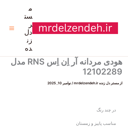
رش
م
ه
ست
حتوا
ر
دل
زن
ده
هودی مردانه آر اِن اِس RNS مدل
12102289
از
مستر دل زنده mrdelzendeh.ir
/
نوامبر 10, 2025
در چند رنگ
مناسب پاییز و زمستان