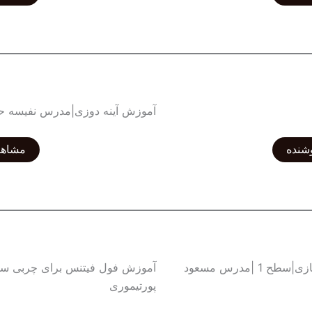
آموزش آینه دوزی|مدرس نفیسه ح
شنده
مشاهد
آموزش فول فیتنس برای چربی سوزی و عضله سازی|سطح 1 |مدرس مسعود
پورتیموری