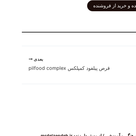
ه و خرید از فروشنده
بعدی
قرص پیلفود کمپلکس pilfood complex
رهنگی و آموزشی
/ از
مستر دل زنده mrdelzendeh.ir