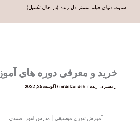
رش
سایت دنیای فیلم مستر دل زنده (در حال تکمیل)
ه
حتوا
خرید و معرفی دوره های آمو
از
مستر دل زنده mrdelzendeh.ir
/
آگوست 25, 2022
آموزش تئوری موسیقی | مدرس اهورا صمدی