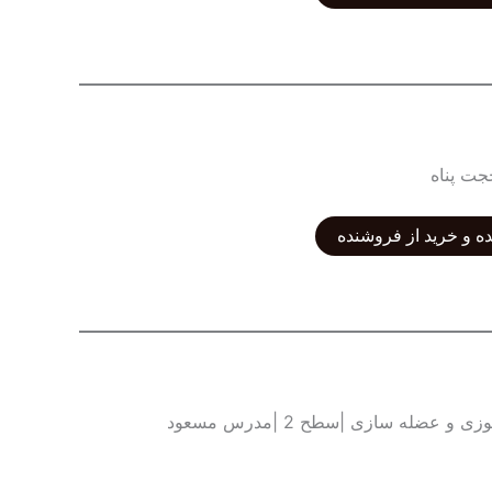
جت پناه
ه و خرید از فروشنده
آموزش فول فیتنس برای چربی سوزی و عضله سازی |سطح 2 |مدرس مسعود