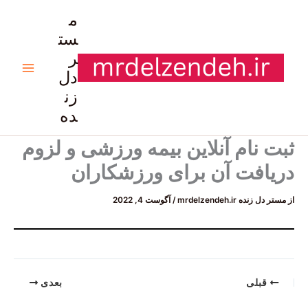
رش
م
ه
ست
حتوا
ر
دل
زن
ده
ثبت نام آنلاین بیمه ورزشی و لزوم
دریافت آن برای ورزشکاران
از
مستر دل زنده mrdelzendeh.ir
/
آگوست 4, 2022
قبلی
بعدی